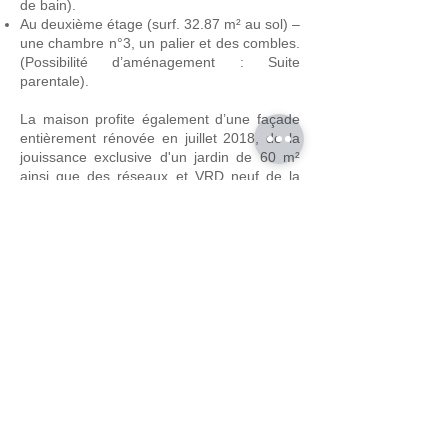
de bain).
Au deuxième étage (surf. 32.87 m² au sol) –
une chambre n°3, un palier et des combles.
(Possibilité d’aménagement : Suite
parentale).
La maison profite également d’une façade
entièrement rénovée en juillet 2018, de la
jouissance exclusive d'un jardin de 60 m²
ainsi que des réseaux et VRD neuf de la
copropriété (voies d’accès enrobées et
aménagement extérieur notamment).